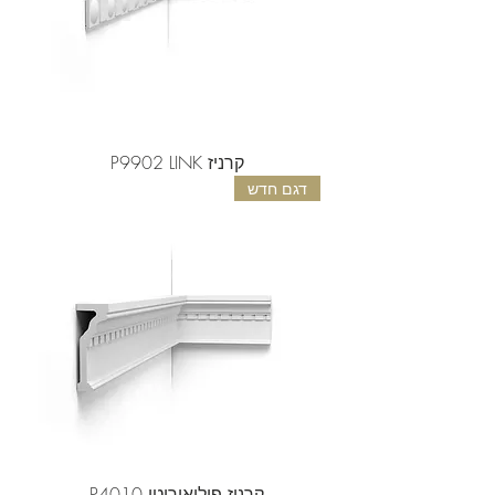
קרניז P9902 LINK
דגם חדש
קרניז פוליאוריטן P4010