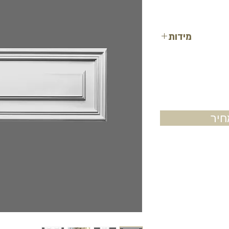
מידות
אורך: 55 ס"מ
רוחב: 22 ס"מ
גובה: 1.7 ס"מ
יר