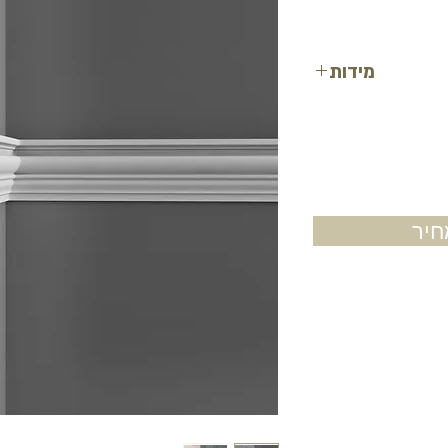
מידות
רוחב: 11.9 ס"מ
עובי: 3.2 ס"מ
אורך: 2 מטר
יר