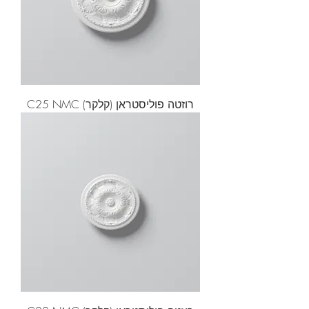
רוזטה פוליסטראן (קלקר) C25 NMC