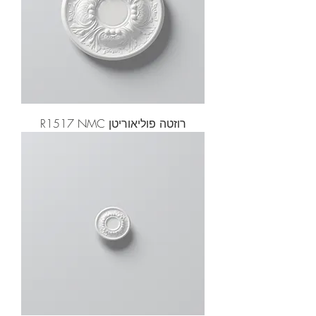
רוזטה פוליאוריטן R1517 NMC