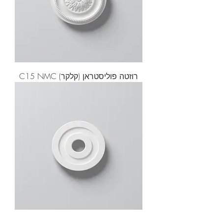
רוזטה פוליסטראן (קלקר) C15 NMC