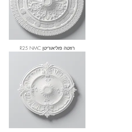
רוזטה פוליאוריטן R25 NMC