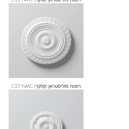
רוזטה פוליסטראן (קלקר) C27 NMC