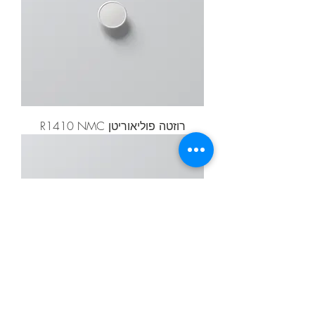
רוזטה פוליאוריטן R1410 NMC