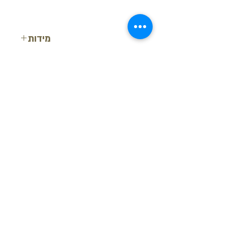
מידות
רוחב: 12.5 ס"מ
עובי: 1.5 ס"מ
אורך: 200 ס"מ
בקש הצעת מחיר
חזור למעלה
© ש.י.ר.ן פרופילים דקורטיביים בע"מ
מידע נוסף
-
צור קשר