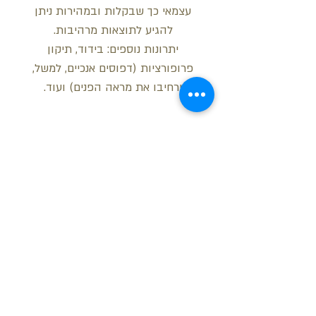
עצמאי כך שבקלות ובמהירות ניתן
להגיע לתוצאות מרהיבות.
יתרונות נוספים: בידוד, תיקון
פרופורציות (דפוסים אנכיים, למשל,
ירחיבו את מראה הפנים) ועוד.
מידות
אורך: 113.5 ס"מ
רוחב: 38 ס"מ
גובה: 3.82 ס"מ
בקש הצעת מחיר
חזור למעלה