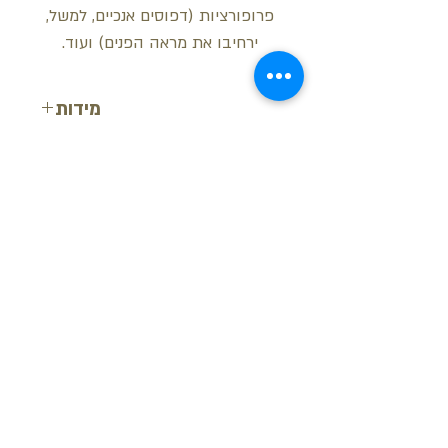
פרופורציות (דפוסים אנכיים, למשל,
ירחיבו את מראה הפנים) ועוד.
מידות
אורך: 113.5 ס"מ
רוחב: 37.5 ס"מ
גובה: 3.8 ס"מ
בקש הצעת מחיר
חזור למעלה
© ש.י.ר.ן פרופילים דקורטיביים בע"מ