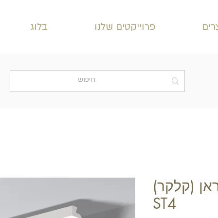
רים
פרוייקטים שלנו
בלוג
אן (קלקר)
ST4