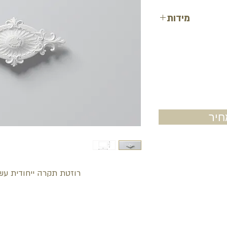
מידות
אורך: 60.5 ס"מ
רוחב: 31 ס"מ
עובי: 3.8 ס"מ
יר
רוזטת תקרה ייחודית עשוי