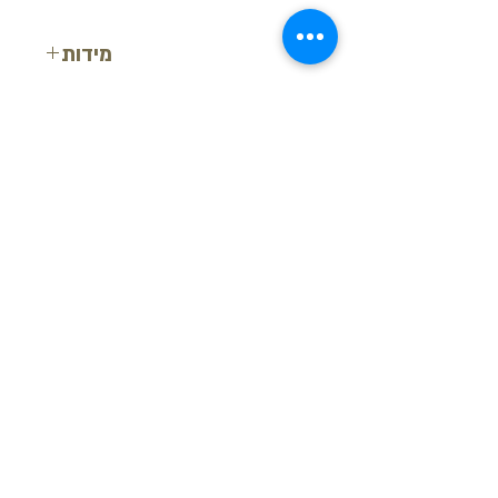
מידות
רוחב: 7 ס"מ
עובי: 1.4 ס"מ
אורך: 2 מטר
בקש הצעת מחיר
חזור למעלה
© ש.י.ר.ן פרופילים דקורטיביים בע"מ
מידע נוסף
-
צור קשר