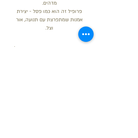
מדהים.
פרופיל זה הוא כמו פסל - יצירת
אמנות שמתפרצת עם תנועה, אור
וצל.
מידות
גובה: 37.2 ס"מ
עובי: 7.6 ס"מ
אורך: 2 מטר
בקש הצעת מחיר
חזור למעלה