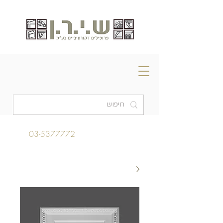
03-5377772