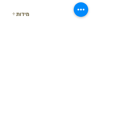
מידות
רוחב: 3.4 ס"מ
עובי: 300 ס"מ
אורך: 200 ס"מ
בקש הצעת מחיר
חזור למעלה
© ש.י.ר.ן פרופילים דקורטיביים בע"מ
מידע נוסף
-
צור קשר