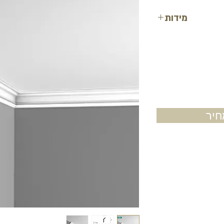
מידות
רוחב: 8 ס"מ
עובי: 4 ס"מ
אורך: 200 ס"מ
יר