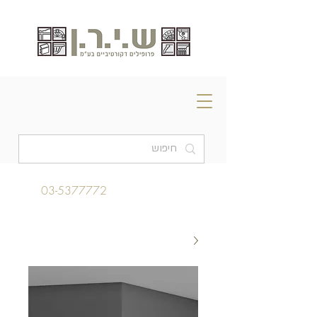
03-5377772