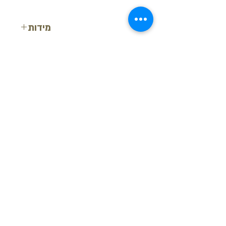
מידות
אורך: 38 ס"מ
רוחב: 38 ס"מ
גובה: 2.5 ס"מ
בקש הצעת מחיר
חזור למעלה
© ש.י.ר.ן פרופילים דקורטיביים בע"מ
מידע נוסף
-
צור קשר