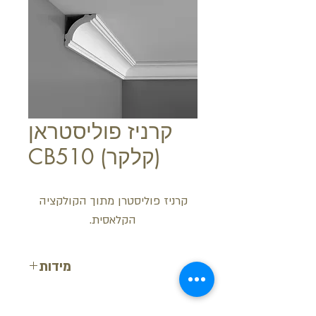
קרניז פוליסטראן
(קלקר) CB510
קרניז פוליסטרן מתוך הקולקציה
הקלאסית.
מידות
עובי: 4 ס"מ
רוחב: 4 ס"מ