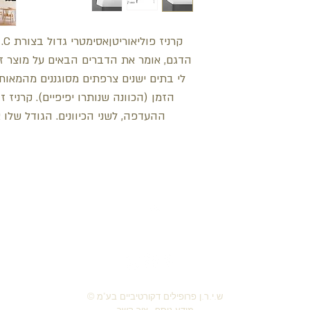
קר
הזמן (הכוונה שנותרו יפיפיים). קרניז ז
ההעדפה, לשני הכיוונים. הגודל שלו א
חזור למעלה
© ש.י.ר.ן פרופילים דקורטיביים בע"מ