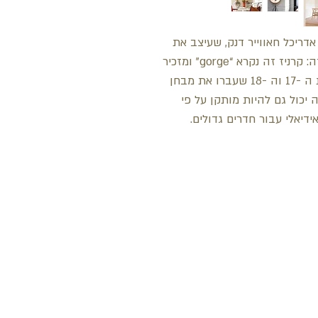
ניז פוליאוריטןאסימטרי גדול בצורת C. אדריכל חאווייר דנק, שעיצב את
הדגם, אומר את הדברים הבאים על מוצר זה: קרניז זה נקרא “gorge” ומזכיר
לי בתים ישנים צרפתים מסוגננים מהמאות ה -17 וה -18 שעברו את מבחן
ה יכול גם להיות מותקן על פי
ידיאלי עבור חדרים גדולים.