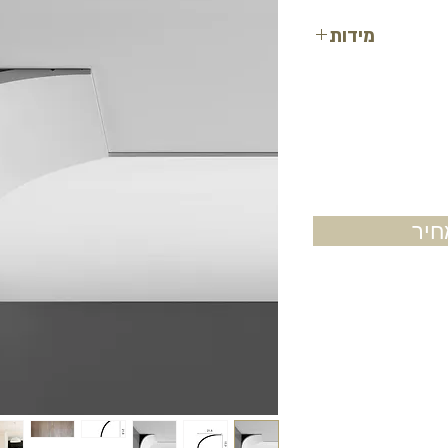
מידות
רוחב: 15.9 ס"מ
עובי: 21.6 ס"מ
אורך: 2 מטר
יר