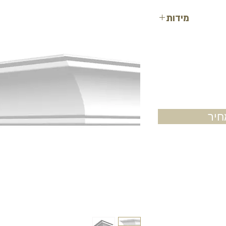
מידות
גובה: 20 ס"מ
רוחב: 16 ס"מ
אורך: 2 מטר
יר