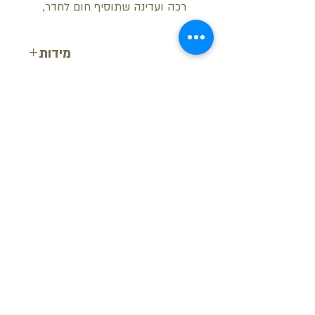
רכה ועדינה שתוסיף חום לחדר,
מידות
עובי: 7.3 ס"מ
רוחב: 14 ס"מ
אורך: 2 מטר
בקש הצעת מחיר
חזור למעלה
© ש.י.ר.ן פרופילים דקורטיביים בע"מ
מידע נוסף
-
צור קשר