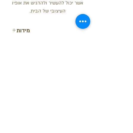
אשר יכול להעשיר ולהדגיש את אופיו
העיצובי של הבית.
מידות
גובה: 4 ס"מ
רוחב: 9.4 ס"מ
אורך: 7.5 ס"מ
בקש הצעת מחיר
חזור למעלה
© ש.י.ר.ן פרופילים דקורטיביים בע"מ