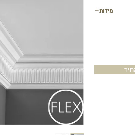
מידות
רוחב: 12.2 ס"מ
עובי: 7.2 ס"מ
אורך: 2 מטר
יר