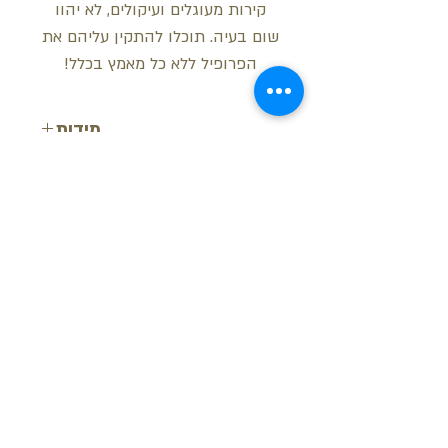
קירות מעוגלים ועיקולים, לא יהוו
שום בעיה. תוכלו להתקין עליהם את
הפרופיל ללא כל מאמץ בכלל!
מידות
רוחב: 6.5 ס"מ
רוחב: 5.5 ס"מ
אורך: 2 מטר
בקש הצעת מחיר
חזור למעלה