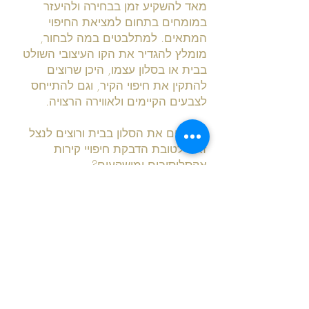
מאד להשקיע זמן בבחירה ולהיעזר
במומחים בתחום למציאת החיפוי
המתאים. למתלבטים במה לבחור,
מומלץ להגדיר את הקו העיצובי השולט
בבית או בסלון עצמו, היכן שרוצים
להתקין את חיפוי הקיר, וגם להתייחס
לצבעים הקיימים ולאווירה הרצויה.
משפצים את הסלון בבית ורוצים לנצל
זאת לטובת הדבקת חיפויי קירות
אקסלוסיבים ומושקעים?
חברת ש.י.ר.ן – פרופילים היא הכתובת
המתאימה לפנות אליה. החברה
מתמחה במכירת פרופילים וקרניזים,
לרבות חיפויים מסוגננים, המתבססים
על חומרי גלם ידידותיים לסביבה,
עומדים בתו תקן אירופאי ואמריקאי
ומיוצרים בבלגיה. ש.י.ר.ן הינה היבואנית
הבלעדית של מוצרים אלה בארץ והיא