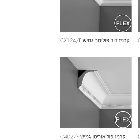
קרניז דורופולימר גמיש CX124/F
קרניז פוליאוריטן גמיש C402/F