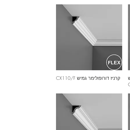
ש
קרניז דורופולימר גמיש CX110/F