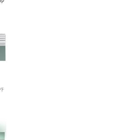
קרנ
C326/F 