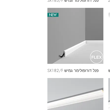
פנל דורופולימר גמיש SX183/F
פנל דורופולימר גמיש SX182/F