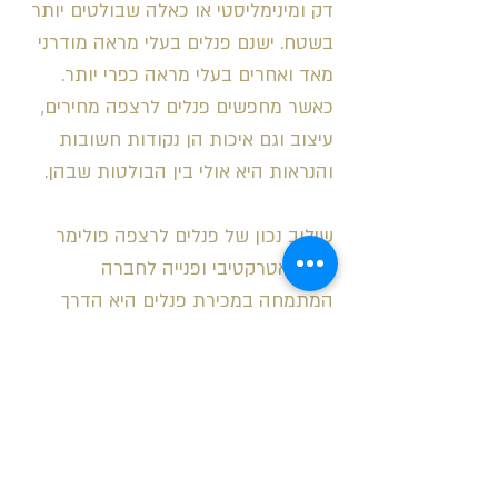
דק ומינימליסטי או כאלה שבולטים יותר
בשטח. ישנם פנלים בעלי מראה מודרני
מאד ואחרים בעלי מראה כפרי יותר.
כאשר מחפשים פנלים לרצפה מחירים,
עיצוב וגם איכות הן נקודות חשובות
והנראות היא אולי בין הבולטות שבהן.
שילוב נכון של פנלים לרצפה פולימר
מחיר אטרקטיבי ופנייה לחברה
המתמחה במכירת פנלים היא הדרך
הנכונה ליצור את המראה שבו מעוניינים,
את ההמשכיות ואת הזרימה הנוצרת
לאור החיבור שבין הפנלים לרצפה.
סקירת האפשרויות השונות, השוואה
ביניהן וגם הגדרת הצרכים הם שלבים
הכרחיים בתהליך ומוטב שלא לדלג