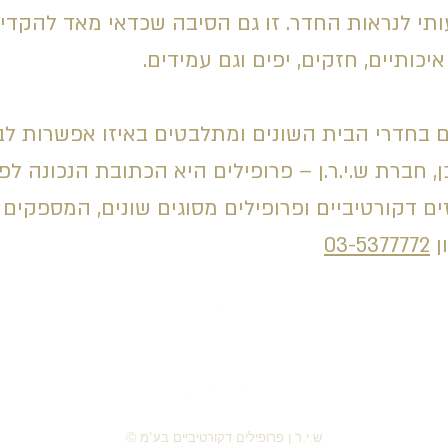
ותי לנראות החדר. זו גם הסיבה שכדאי מאד להקדי
יכותיים
, חזקים, יפים וגם עמידים.
ים בחדרי הבית השונים ומתלבטים באיזו אפשרות 
ן, חברת ש.י.ר.ן – פרופילים היא הכתובת הנכונה לפ
 דקורטיביים ופרופילים מסוגים שונים, המספקים 
ן
03-5377772
חזור למעלה
© ש.י.ר.ן פרופילים דקורטיביים בע"מ