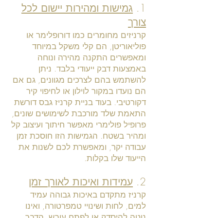
1.
גמישות ומהירות יישום לכל
צורך
קרניזים מחומרים כמו דורופלימר או
פוליאוריטן, הם קלי משקל במיוחד
ומאפשרים התקנה מהירה ונוחה
באמצעות דבק ייעודי בלבד. ניתן
להשתמש בהם לצרכים מגוונים, גם אם
הם נועדו במקור לוילון או לחיפוי קיר
דקורטיבי. בעוד בניית קרניז גבס דורשת
התאמת שלד מורכבת לשימושים שונים,
פרופיל פולימרי מאפשר חיתוך ועיצוב קל
ומהיר בשטח. הגמישות הזו חוסכת זמן
עבודה יקר, ומאפשרת לכם לשנות את
הייעוד שלו בקלות.
2.
עמידות ואיכות לאורך זמן
קרניז מתקדם באיכות גבוהה עמיד
למים, לחות ושינויי טמפרטורה, ואינו
נוטה להיסדק או לפתח עובש. הדבר