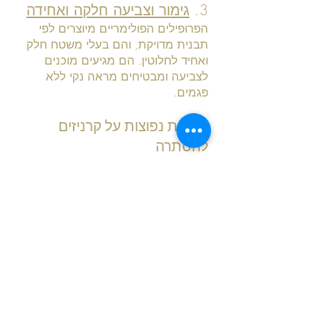
3.
גימור וצביעה חלקה ואחידה
הפרופילים הפולימריים מיוצרים לפי
תבנית מדויקת, והם בעלי משטח חלק
ואחיד לחלוטין. הם מגיעים מוכנים
לצביעה ומבטיחים מראה נקי ללא
פגמים.
שאלות נפוצות על קרניזים
להסתרה
האם קרניזים פולימריים יכולים
להסתיר פתחי שירות למזגן?
בהחלט. הפתרונות הפולימריים מגיעים
במידות וצורות שונות, המאפשרות ליצור
מרווחים נדרשים עבור פתחי השירות
והאוויר.
האם ניתן להתקין את הפרופילים
הפולימריים גם על משטחים