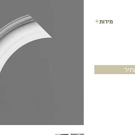
מידות
גובה: 16.9 ס"מ
רוחב: 9.1 ס"מ
אורך: 2.9 ס"מ
יר