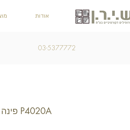
אודות
מוצ
03-5377772
P4020A פ