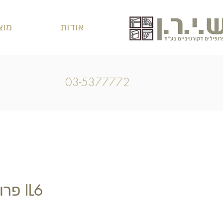
אודות
מוצ
03-5377772
IL6 פ