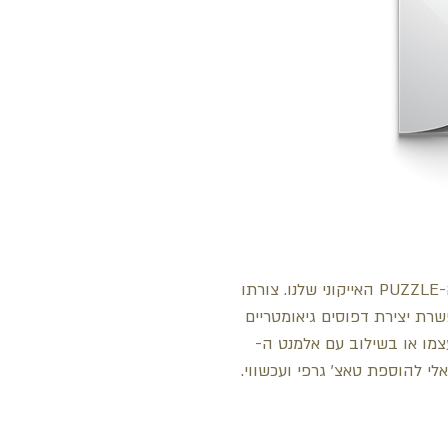
אלמנט הקיר CURVE מהדהד את אריח ה-PUZZLE האייקוני שלנו. צורתו
רת יצירת דפוסים גיאומטריים
צמו או בשילוב עם אלמנט ה-