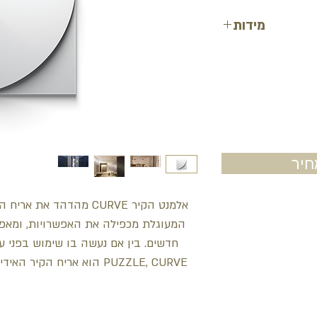
מידות
רוחב: 38 ס"מ
אורך: 38 ס"מ
עומק: 3.1 ס"מ
יר
המעוגלת מכפילה את האפשרויות, ומאפש
חדשים. בין אם נעשה בו שימוש בפני ע
PUZZLE, CURVE הוא אריח הקיר האידיאלי להוספת טאצ' גרפי ועכשווי.