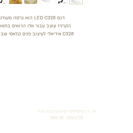
דגם LED C328 הוא גרסה מעודנת וגדולה יותר של C323
הקרניז עוצב עבור אלו הרואים בתאור
C328 אידיאלי לעיצוב פנים קלאסי שבו משולבים אלגנטיות וניצחיות
חזור למעלה
© ש.י.ר.ן פרופילים דקורטיביים בע"מ
מידע נוסף
-
צור קשר