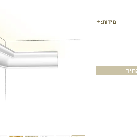
מידות:
גובה: 9 ס"מ
עובי: 6.8 ס"מ
אורך: 2 מטר
יר