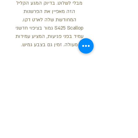
מבלי לשלוט. בדיוק המגע הקליל
הזה מאפיין את הפרשנות
המחודשת שלה לארט דקו.
S425 Scallop גמור בציפוי חדשני
עמיד בפני פגיעות, המציע עמידות
מעולה. זמין גם בצבע גמיש.
מידות:
גובה: 15 ס"מ
עובי / עומק: 1 ס"מ
אורך: 2 מטר
בקש הצעת מחיר