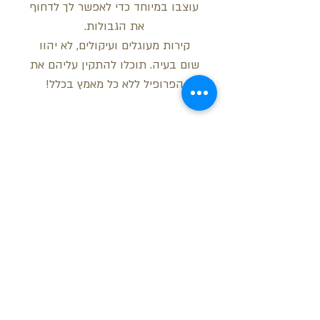
עוצבו במיוחד כדי לאפשר לך לדחוף
את הגבולות.
קירות מעוגלים ועיקולים, לא יהוו
שום בעיה. תוכלו להתקין עליהם את
הפרופיל ללא כל מאמץ בכלל!
מידות
רוחב: 11.5 ס"מ
עובי: 5 ס"מ
אורך: 2 מטר
בקש הצעת מחיר
חזור למעלה