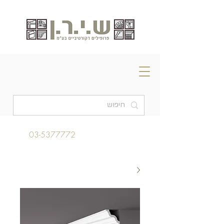
03-5377772