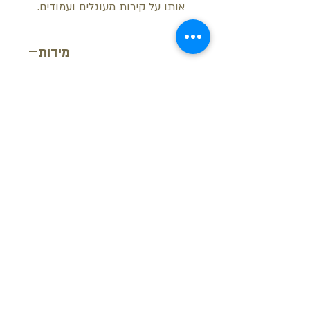
אותו על קירות מעוגלים ועמודים.
מידות
רוחב: 9.1 ס"מ
עובי: 3 ס"מ
אורך: 2 מטר
בקש הצעת מחיר
חזור למעלה
© ש.י.ר.ן פרופילים דקורטיביים בע"מ
מידע נוסף
-
צור קשר