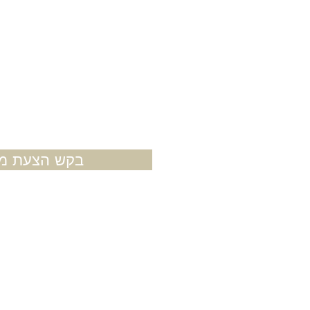
רדיוס רגיל 
בקש הצעת מח