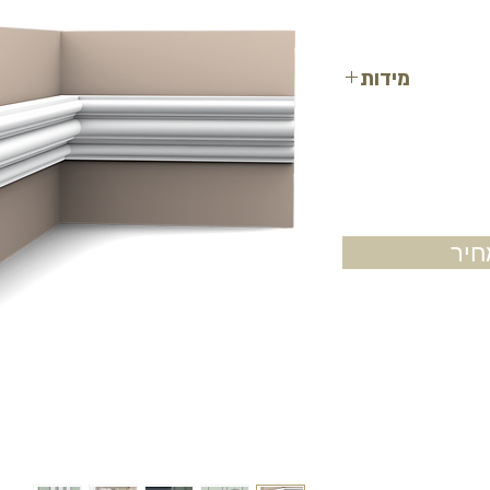
מידות
רוחב: 8.3 ס"מ
עובי: 3.4 ס"מ
אורך: 2 מטר
(חיצוני/פנימי): 40 ס"מ
יר