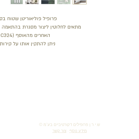
פרופיל פוליאוריטן שטוח בסגנ
האחרים מהאוסף (W120, W121, C324).
ניתן להתקין אותו על קירות 
חזור למעלה
© ש.י.ר.ן פרופילים דקורטיביים בע"מ
מידע נוסף
-
צור קשר