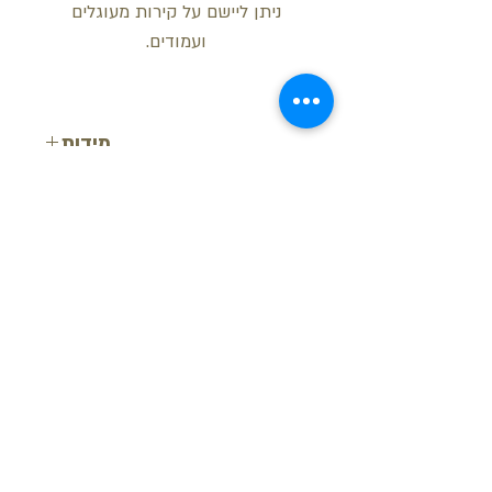
ניתן ליישם על קירות מעוגלים
ועמודים.
מידות
רוחב: 3.8 ס"מ
עובי: 1.8 ס"מ
אורך: 200 ס"מ
בקש הצעת מחיר
חזור למעלה