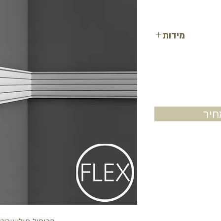
מידות
רוחב: 9.1 ס"מ
עובי: 1.3 ס"מ
אורך: 2 מטר
יר