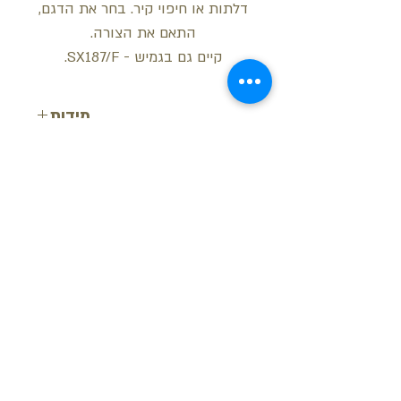
דלתות או חיפוי קיר. בחר את הדגם,
התאם את הצורה.
קיים גם בגמיש - SX187/F.
מידות
רוחב: 7.5 ס"מ
עובי: 1.2 ס"מ
אורך:200 ס"מ
בקש הצעת מחיר
חזור למעלה