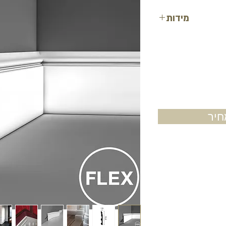
מידות
גובה: 13.8 ס"מ
עובי: 1.8 ס"מ
אורך: 2 מטר
יר