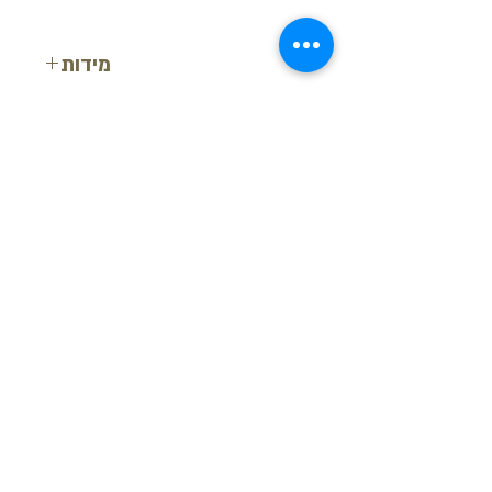
מידות
רוחב: 8 ס"מ
עובי: 1.3 ס"מ
אורך: 200 ס"מ
בקש הצעת מחיר
חזור למעלה
© ש.י.ר.ן פרופילים דקורטיביים בע"מ
מידע נוסף
-
צור קשר