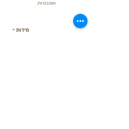
ואמבטיות.
מידות
רוחב: 12 ס"מ
עובי: 2.2 ס"מ
אורך: 200 ס"מ
בקש הצעת מחיר
חזור למעלה
© ש.י.ר.ן פרופילים דקורטיביים בע"מ