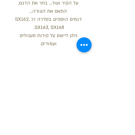
על הקיר ועוד... בחר את הדגם,
התאם את הצורה...
דגמים הוספים בסדרה זו: SX162,
SX163, SX168.
ניתן ליישם על קירות מעגולים
ועמודים.
מידות
רוחב: 6.6 ס"מ
עובי: 1.3 ס"מ
אורך: 200 ס"מ
רדיוס רגיל (חיצוני/פנימי): 35 ס"מ
בקש הצעת מחיר
רדיוס קשת: 260 ס"מ