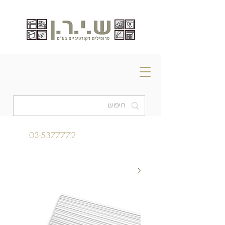
03-5377772