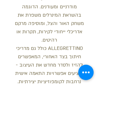
מודרניים ומעודנים. הדוגמה
בהשראת המינרלים משפרת את
משחק האור והצל, ומוסיפה מרקם
אדריכלי ייחודי לקירות, תקרות או
רהיטים.
ALLEGRETTINO כולל גם מדריכי
חיתוך בצד האחורי, המאפשרים
להזיז ולסדר מחדש את העיצוב -
ומציעים אפשרויות התאמה אישית
נרחבות לקומפוזיציות יצירתיות.
מידות:
רוחב: 30 ס"מ
עובי: 1.4 ס"מ
אורך: 2 מטר
בקש הצעת מחיר