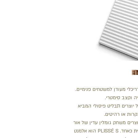
P מציג מרקם אדריכלי מעודן למשטחים פנימיים.
ה וקצב סימטרי.
 יוצרים תבליט פיסולי המביא
קרות או רהיטים.
רים משחק גומלין עדין של אור
וצל - ומציעים נוכחות שלווה ואקספרסיבית כאחד. PLISSÉ S הוא אלמנט