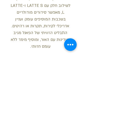
לשילוב חלק עם LATTE S ו-LATTE
L, מאפשר סידורים מודולריים
בשכבות המוסיפים עומק ועניין
אדריכלי לקירות, תקרות או רהיטים.
התבליט הזוויתי של הפאנל מגיב
בעדינות עם האור, ומוסיף מימד ללא
עומס חזותי.
מידות:
רוחב: 25 ס"מ
עובי: 0.95 ס"מ
אורך: 200 ס"מ / 260 ס"מ
בקש הצעת מחיר