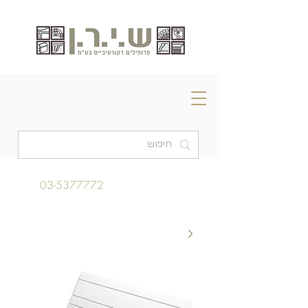
03-5377772