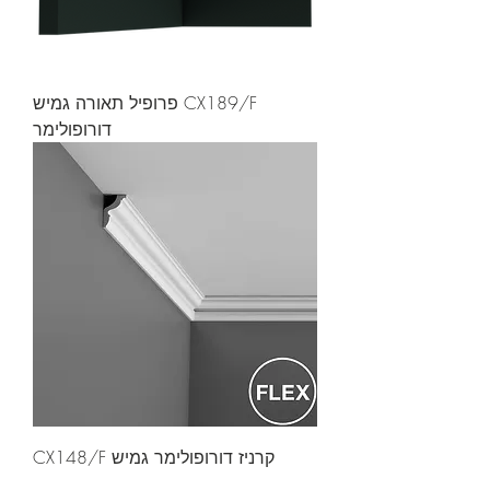
CX189/F פרופיל תאורה גמיש
דורופולימר
קרניז דורופולימר גמיש CX148/F