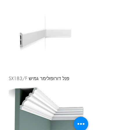
פנל דורופולימר גמיש SX183/F