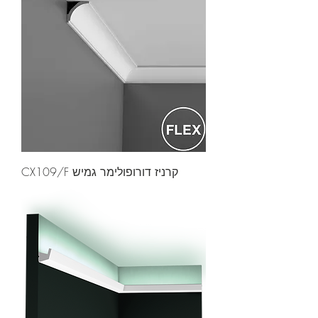
קרניז דורופולימר גמיש CX109/F