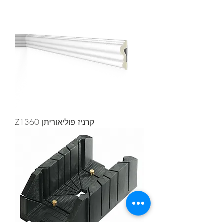
קרניז פוליאוריתן Z1360