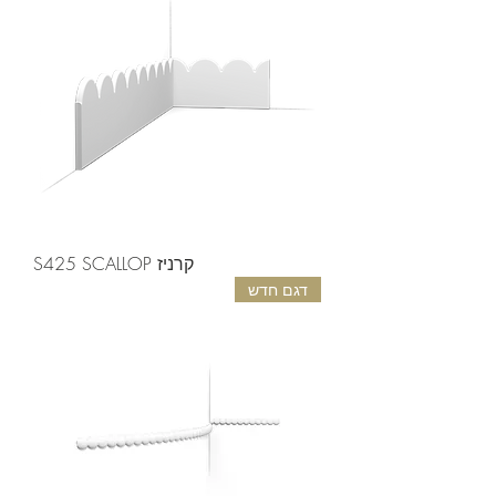
קרניז S425 SCALLOP
דגם חדש